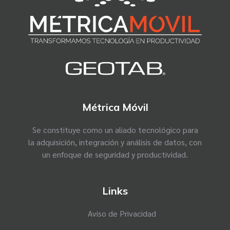
d
a
a
n
u
e
s
Métrica Móvil
t
r
Se constituye como un aliado tecnológico para
la adquisición, integración y análisis de datos, con
o
un enfoque de seguridad y productividad.
s
c
l
Links
i
Aviso de Privacidad
e