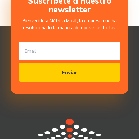
Suscríbete a nuestro
e
newsletter
n
c
Bienvenido a Métrica Móvil, la empresa que ha
i
revolucionado la manera de operar las flotas.
a
p
e
r
s
Envíar
o
n
a
l
i
z
a