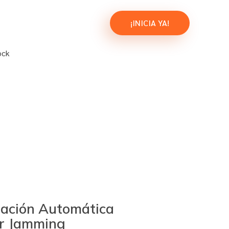
¡INICIA YA!
tación Automática
r Jamming