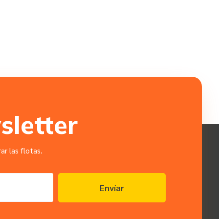
sletter
r las flotas.
Envíar