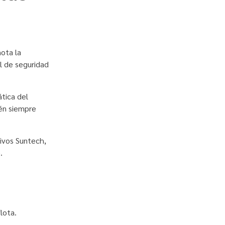
ota la
l de seguridad
tica del
én siempre
ivos Suntech,
.
lota.