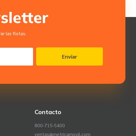
sletter
r las flotas.
Envíar
Contacto
800-715-5400
ventas@metricamovil.com