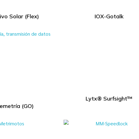
ivo Solar (Flex)
IOX-Gotalk
Lytx® Surfsight™
lemetría (GO)