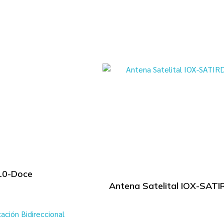
cio
Nosotros
Nuestras Áreas
Soluciones
Not
10-Doce
Antena Satelital IOX-SAT