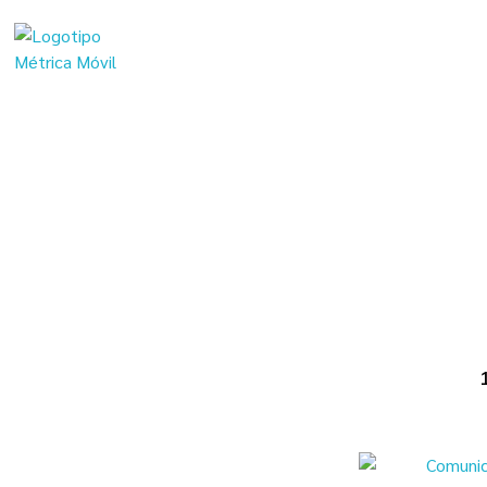
Ini
Métrica Móvil - Soluciones en telemetría para tu flota
Transformamos Tecnología en Productividad