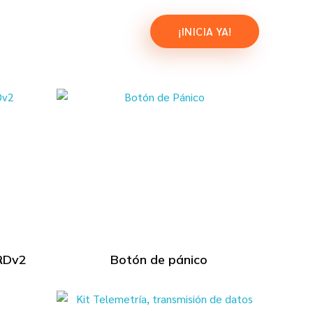
icias
Clientes
¡INICIA YA!
IRDv2
Botón de pánico