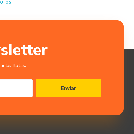
foros
sletter
r las flotas.
Envíar