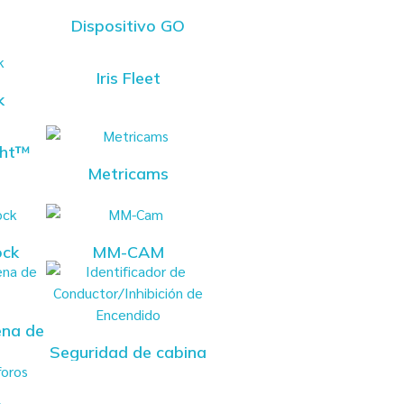
Dispositivo GO
Iris Fleet
k
ght™
Metricams
ock
MM-CAM
ena de
Seguridad de cabina