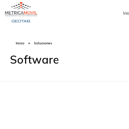
Ini
Métrica Móvil - Soluciones en telemetría para tu flota
Transformamos Tecnología en Productividad
Inicio
»
Soluciones
Software