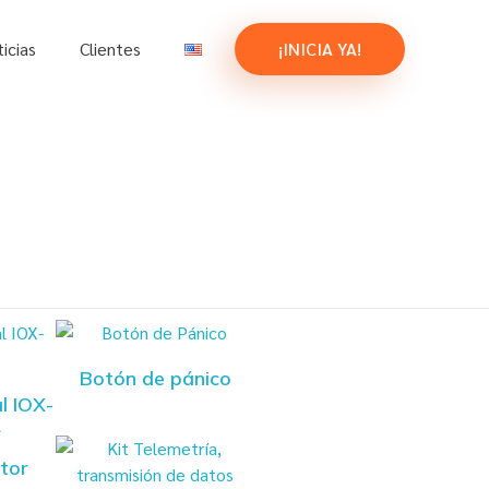
icias
Clientes
¡INICIA YA!
Botón de pánico
l IOX-
2
tor