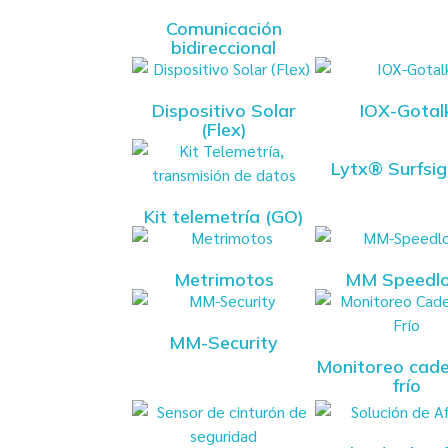
Comunicación
bidireccional
Dispositivo Solar
IOX-Gotal
(Flex)
Lytx® Surfsi
Kit telemetría (GO)
Metrimotos
MM Speedl
MM-Security
Monitoreo cad
frío