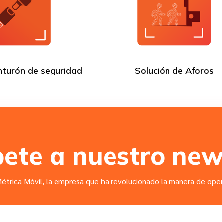
nturón de seguridad
Solución de Aforos
bete a nuestro new
étrica Móvil, la empresa que ha revolucionado la manera de opera