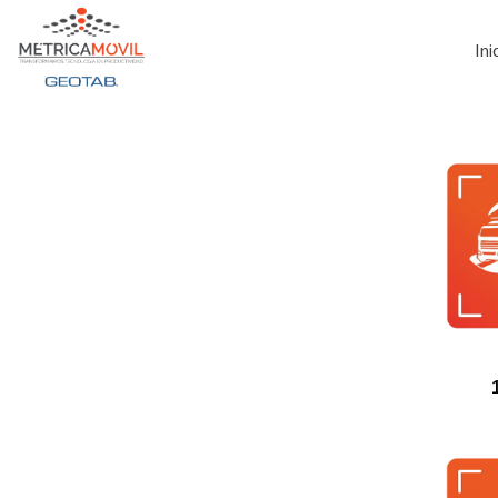
Ini
Métrica Móvil - Soluciones en telemetría para tu flota
Transformamos Tecnología en Productividad