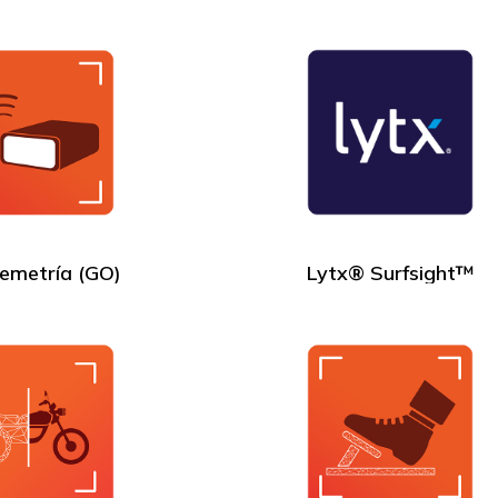
lemetría (GO)
Lytx® Surfsight™