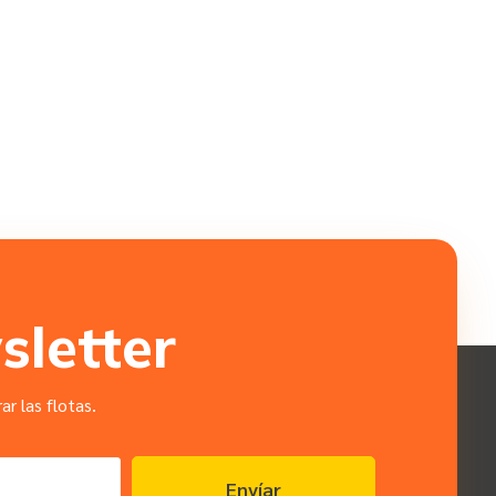
sletter
r las flotas.
Envíar