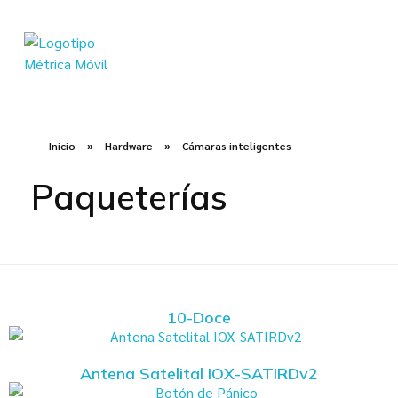
Métrica Móvil - Soluciones en telemetría para tu flota
Transformamos Tecnología en Productividad
Inicio
»
Hardware
»
Cámaras inteligentes
Paqueterías
10-Doce
Antena Satelital IOX-SATIRDv2