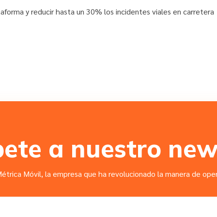
taforma y reducir hasta un 30% los incidentes viales en carretera
bete a nuestro new
étrica Móvil, la empresa que ha revolucionado la manera de opera