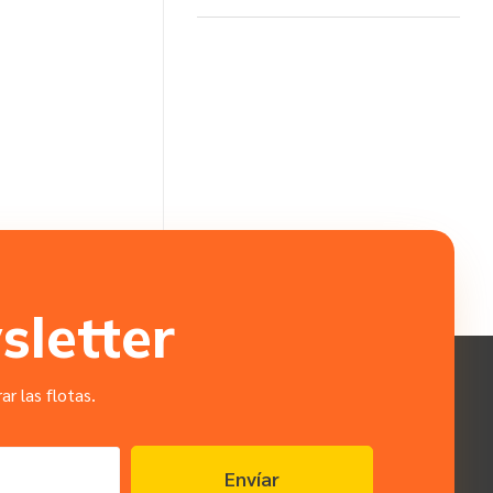
sletter
r las flotas.
Envíar